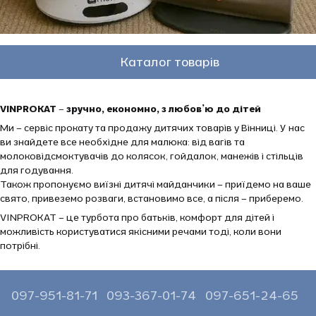
Каталог товарів
VINPROKAT – зручно, економно, з любов’ю до дітей
Ми – сервіс прокату та продажу дитячих товарів у Вінниці. У нас
ви знайдете все необхідне для малюка: від вагів та
молоковідсмоктувачів до колясок, гойдалок, манежів і стільців
для годування.
Також пропонуємо виїзні дитячі майданчики – приїдемо на ваше
свято, привеземо розваги, встановимо все, а після – приберемо.
VINPROKAT – це турбота про батьків, комфорт для дітей і
можливість користуватися якісними речами тоді, коли вони
потрібні.
097-951-81-71
093-367-01-74
097-651-24-65