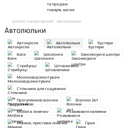
Дитячі товари прокат
Автолюльки
Автолюльки
Автокрісла
Автолюльки
Бустери
Ваги
Шезлонги
Заколисуючі центри
Стрибунці
Штовхачики
Молоковідсмоктувачі
Стільчики для годування
Прогулянкові візочки
Візочки 2в1
Мобілі в ліжечко
Розвиваючі килимки
Манежі, приставні ліжечка
Гірки