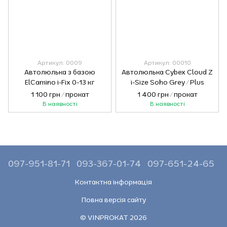
Артикул: 0009
Артикул: 00010
Автолюлька з базою
Автолюлька Cybex Cloud Z
ElCamino i-Fix 0-13 кг
i-Size Soho Grey / Plus
1 100 грн / прокат
1 400 грн / прокат
В наявності
В наявності
097-951-81-71
093-367-01-74
097-651-24-65
Контактна інформація
Повна версія сайту
© VINPROKAT 2026