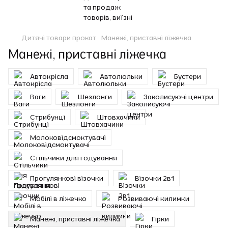
Дитячі товари прокат
Манежі, приставні ліжечка
Манежі, приставні ліжечка
Автокрісла
Автолюльки
Бустери
Ваги
Шезлонги
Заколисуючі центри
Стрибунці
Штовхачики
Молоковідсмоктувачі
Стільчики для годування
Прогулянкові візочки
Візочки 2в1
Мобілі в ліжечко
Розвиваючі килимки
Манежі, приставні ліжечка
Гірки