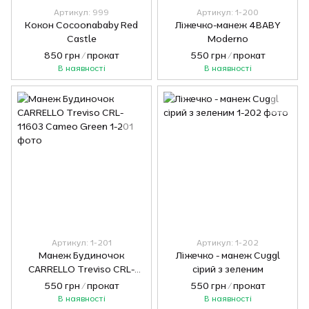
Артикул: 999
Артикул: 1-200
Кокон Cocoonababy Red
Ліжечко-манеж 4BABY
Castle
Moderno
850 грн / прокат
550 грн / прокат
В наявності
В наявності
Артикул: 1-201
Артикул: 1-202
Манеж Будиночок
Ліжечко - манеж Сuggl
CARRELLO Treviso CRL-
сірий з зеленим
11603 Cameo Green
550 грн / прокат
550 грн / прокат
В наявності
В наявності