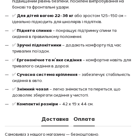
підвищений рівень безпеки, посилені випробування на
бокові та фронтальні удари.
✅
Для дітей вагою 22–36 кг
або зростом 125–150 см –
ідеально підходить для школярів і підлітків.
✅
Піднята спинка
– покращує підтримку спини та
сидіння в правильному положенні.
✅
Зручні підлокітники
– додають комфорту під час
тривалих поїздок.
✅
Ергономічне та м’яке сидіння
– комфортне навіть для
тривалого сидіння в дорозі.
✅
Сучасна система кріплення
– забезпечує стабільність
сидіння в авто.
✅
Знімний чохол
– легко знімається та переться, що
дозволяє зберігати сидіння у чистоті.
✅
Компактні розміри
– 42 х 19 х 44 см.
Доставка
Оплата
Самовивіз з нашого магазину — безкоштовно.