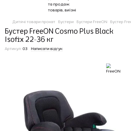
Дитячі товари прокат
Бустери
Бустери FreeON
Бустер Fre
Бустер FreeON Cosmo Plus Black
Isofix 22-36 кг
Артикул:
03
Написати відгук