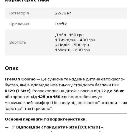
Категорія
22-36 кг
Кріплення
Isofix
Доба - 150 грн
1 Тиждень - 400 грн
Вартість
2 Неділі - 500 грн
1 Місяць - 600 грн
Опис
FreeON Cosmo
— це сучасне та надійне дитяче автокрісло-
бустер, яке відповідає новітньому стандарту безпеки
ECE
R129 (i-Size)
. Розраховане на дітей із вагою від 22
до 36 кг
або зростом
від 125 до 150 см
, воно забезпечує
максимальний комфорт і безпеку під час кожної поїздки — як
короткої, так і тривалої.
Основні переваги та характеристики:
✅
Відповідає стандарту i-Size (ECE R129)
–