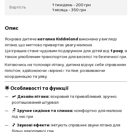
1 тиждень - 200 грн
Вартість
1 місяць - 350 грн
Опис
Яскрава дитяча
каталка Kiddieland
виконана у вигляді
літака, що миттєво привертає увагу малюка.
Ця іграшка стане чудовим подарунком для дітей від
1 року
, а
також улюбленим транспортом для веселої та безпечної гри.
Катаючись на толокарі-літаку, дитина відчує себе справжнім
пілотом, здійснюючи «віражі» та піке, розвиваючи
координацію та уяву.
🌟 Особливості та функції
🛩️
Дизайн літака:
яскравий та привабливий, зручно
розташований штурвал.
🪑
Зручне сидіння та спинка:
комфортно для малюка
під час гри.
🎵
Звукові ефекти:
імітують справжні звуки літака для
більш захопливої гри.