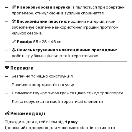
🌈
Різнокольорові візерунки:
з’являються при обертанні
пропелера, стимулюючи візуальне сприйняття.
🛠️
Високоміцний пластик:
надійний матеріал, який
забезпечує безпечне використання іграшки протягом
кількох сезонів.
📏
Розмір:
55 × 28 × 46 см.
🕹️
Панель керування з навігаційними приладами:
робить гру більш цікавою та інтерактивною.
💖 Переваги
Безпечна та міцна конструкція
Розвиває координацію та уяву
Стимулює гру «рольова гра» та цікавість до транспорту
Легко керується та має інтерактивні елементи
👶 Рекомендації
Підходить для дітей віком від
1 року
.
Ідеальний подарунок для маленьких пілотів та тих, хто