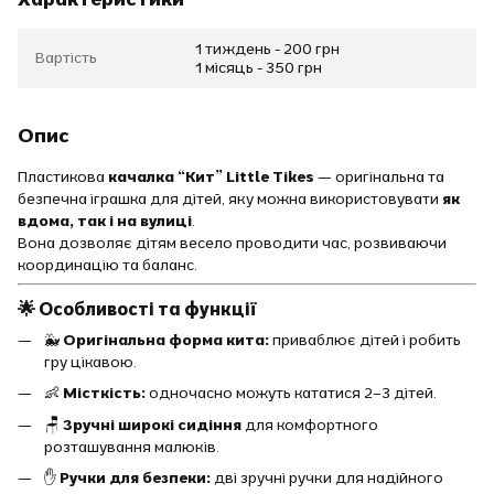
1 тиждень - 200 грн
Вартість
1 місяць - 350 грн
Опис
Пластикова
качалка “Кит” Little Tikes
— оригінальна та
безпечна іграшка для дітей, яку можна використовувати
як
вдома, так і на вулиці
.
Вона дозволяє дітям весело проводити час, розвиваючи
координацію та баланс.
🌟 Особливості та функції
🐳
Оригінальна форма кита:
приваблює дітей і робить
гру цікавою.
👶
Місткість:
одночасно можуть кататися 2–3 дітей.
🪑
Зручні широкі сидіння
для комфортного
розташування малюків.
✋
Ручки для безпеки:
дві зручні ручки для надійного