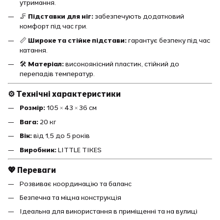
утримання.
🦵
Підставки для ніг:
забезпечують додатковий
комфорт під час гри.
📏
Широке та стійке підстави:
гарантує безпеку під час
катання.
🛠️
Матеріал:
високоякісний пластик, стійкий до
перепадів температур.
⚙️ Технічні характеристики
Розмір:
105 × 43 × 36 см
Вага:
20 кг
Вік:
від 1,5 до 5 років
Виробник:
LITTLE TIKES
💖 Переваги
Розвиває координацію та баланс
Безпечна та міцна конструкція
Ідеальна для використання в приміщенні та на вулиці