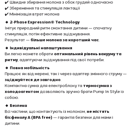
✔️ Швидке збирання молока з обох грудей одночасно
✔️ Збереження та стимуляція лактації
✔️ Мінімізація втрат молока
🔸 2-Phase Expression® Technology
Імітує природний ритм смоктання дитини — спочатку
стимуляція, потім ефективне зціджування.
Результат —
більше молока за коротший час
.
🔸 Індивідуальні налаштування
Ви легко можете обрати
оптимальний рівень вакууму та
ритму
, адаптуючи зціджування під свої потреби.
🔸 Повна мобільність
Працює як від мережі, так і через адаптер змінного струму —
зціджуйтеся де завгодно
.
Компактна сумка для електроблоку та
термосумка з
холодоагентом
дозволяють зручно брати Pump In Style із
собою.
🔸 Безпека
Всі частини, що контактують із молоком,
не містять
бісфенолу А (BPA free)
— гарантія безпеки для мами і
дитини.