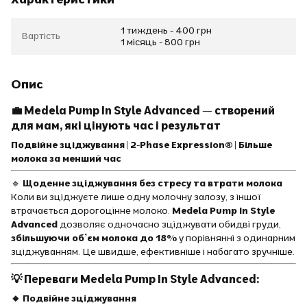
1 тиждень - 400 грн
Вартість
1 місяць - 800 грн
Опис
💼
Medela Pump In Style Advanced — створений
для мам, які цінують час і результат
Подвійне зціджування | 2-Phase Expression® | Більше
молока за менший час
🔹
Щоденне зціджування без стресу та втрати молока
Коли ви зціджуєте лише одну молочну залозу, з іншої
втрачається дорогоцінне молоко.
Medela Pump In Style
Advanced
дозволяє одночасно зціджувати обидві груди,
збільшуючи об’єм молока до 18%
у порівнянні з одинарним
зціджуванням. Це швидше, ефективніше і набагато зручніше.
💡
Переваги Medela Pump In Style Advanced:
🔸 Подвійне зціджування