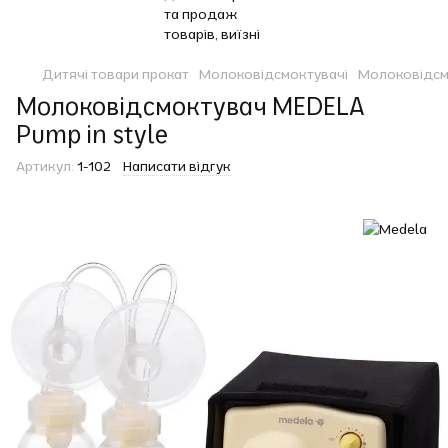
Дитячі товари прокат
Молоковідсмоктувачі
Молоковідсм
Молоковідсмоктувач MEDELA
Pump in style
Артикул:
1-102
Написати відгук