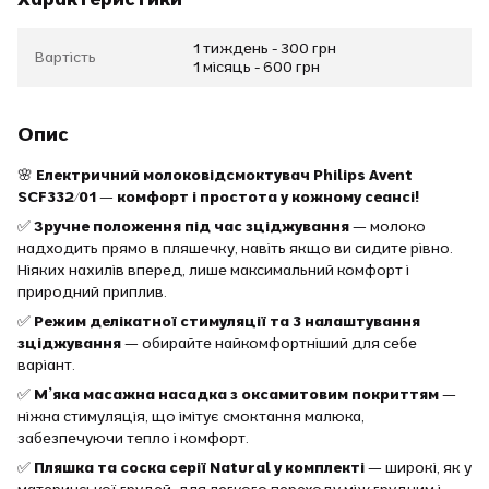
1 тиждень - 300 грн
Вартість
1 місяць - 600 грн
Опис
🌸
Електричний молоковідсмоктувач Philips Avent
SCF332/01 — комфорт і простота у кожному сеансі!
✅
Зручне положення під час зціджування
— молоко
надходить прямо в пляшечку, навіть якщо ви сидите рівно.
Ніяких нахилів вперед, лише максимальний комфорт і
природний приплив.
✅
Режим делікатної стимуляції та 3 налаштування
зціджування
— обирайте найкомфортніший для себе
варіант.
✅
М’яка масажна насадка з оксамитовим покриттям
—
ніжна стимуляція, що імітує смоктання малюка,
забезпечуючи тепло і комфорт.
✅
Пляшка та соска серії Natural у комплекті
— широкі, як у