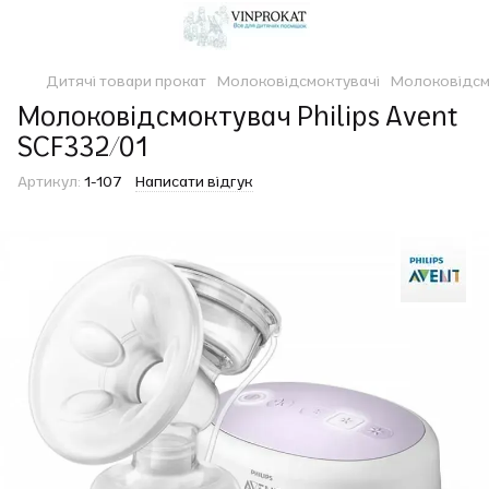
Дитячі товари прокат
Молоковідсмоктувачі
Молоковідсм
Молоковідсмоктувач Philips Avent
SCF332/01
Артикул:
1-107
Написати відгук