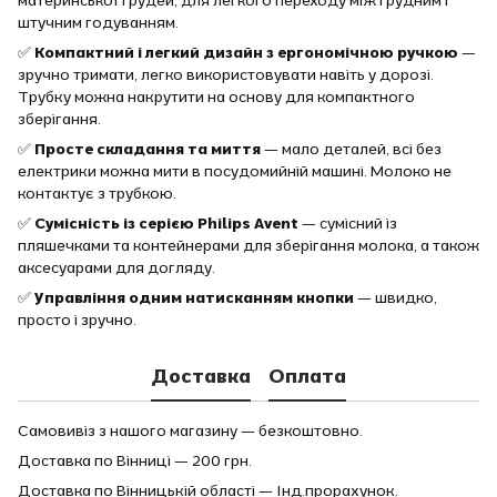
материнської грудей, для легкого переходу між грудним і
штучним годуванням.
✅
Компактний і легкий дизайн з ергономічною ручкою
—
зручно тримати, легко використовувати навіть у дорозі.
Трубку можна накрутити на основу для компактного
зберігання.
✅
Просте складання та миття
— мало деталей, всі без
електрики можна мити в посудомийній машині. Молоко не
контактує з трубкою.
✅
Сумісність із серією Philips Avent
— сумісний із
пляшечками та контейнерами для зберігання молока, а також
аксесуарами для догляду.
✅
Управління одним натисканням кнопки
— швидко,
просто і зручно.
Доставка
Оплата
Самовивіз з нашого магазину — безкоштовно.
Доставка по Вінниці — 200 грн.
Доставка по Вінницькій області — Інд.прорахунок.