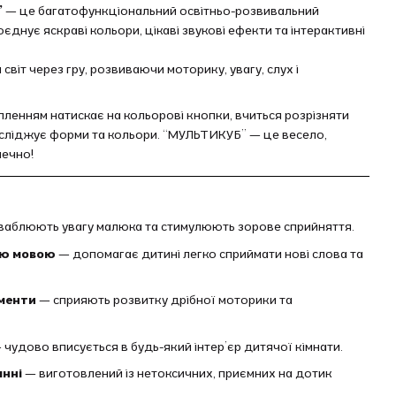
”
— це багатофункціональний освітньо-розвивальний
єднує яскраві кольори, цікаві звукові ефекти та інтерактивні
світ через гру, розвиваючи моторику, увагу, слух і
опленням натискає на кольорові кнопки, вчиться розрізняти
сліджує форми та кольори. “МУЛЬТИКУБ” — це весело,
печно!
аблюють увагу малюка та стимулюють зорове сприйняття.
ою мовою
— допомагає дитині легко сприймати нові слова та
ементи
— сприяють розвитку дрібної моторики та
 чудово вписується в будь-який інтер’єр дитячої кімнати.
анні
— виготовлений із нетоксичних, приємних на дотик