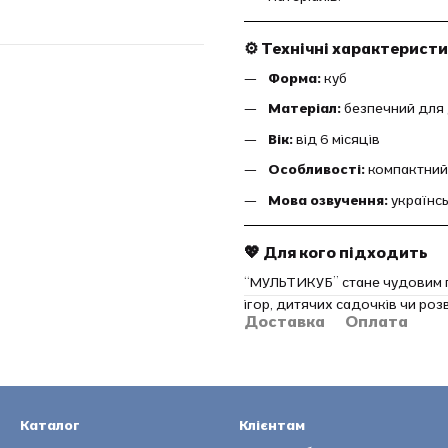
⚙️ Технічні характерист
Форма:
куб
Матеріал:
безпечний для 
Вік:
від 6 місяців
Особливості:
компактний 
Мова озвучення:
українс
💖 Для кого підходить
“МУЛЬТИКУБ” стане чудовим п
ігор, дитячих садочків чи роз
Доставка
Оплата
Каталог
Клієнтам