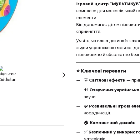
Ігровий центр “МУЛЬТИКУБ
комплекс для малюків, який по
елементи.
Він допомагає дітям пізнавати 
сприйняття.
Уявіть, як ваша дитина із зах
звуки українською мовою, до
пізнавально й абсолютно без
⭐ Ключові переваги
💡
Світлові ефекти
— прив
🔊
Озвучення українськ
звуки.
🧩
Розвивальні ігрові ел
координації.
🏠
Компактний дизайн
—
✅
Безпечний у використ
матеріалів.