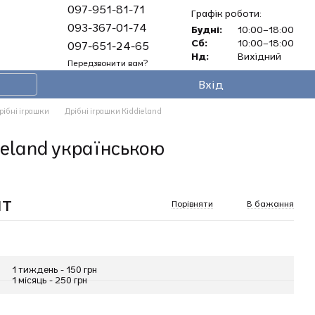
097-951-81-71
Графік роботи:
093-367-01-74
Будні:
10:00–18:00
Сб:
10:00–18:00
097-651-24-65
Нд:
Вихідний
Передзвонити вам?
Вхід
рібні іграшки
Дрібні іграшки Kiddieland
ieland українською
ат
Порівняти
В бажання
1 тиждень - 150 грн
1 місяць - 250 грн