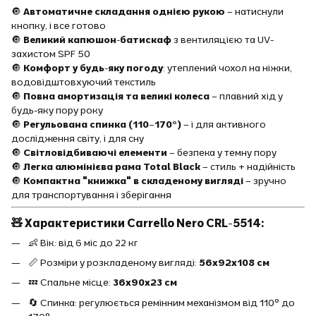
🔘
Автоматичне складання однією рукою
– натиснули
кнопку, і все готово
🔘
Великий капюшон-батискаф
з вентиляцією та UV-
захистом SPF 50
🔘
Комфорт у будь-яку погоду
: утеплений чохол на ніжки,
водовідштовхуючий текстиль
🔘
Повна амортизація та великі колеса
– плавний хід у
будь-яку пору року
🔘
Регульована спинка (110–170°)
– і для активного
дослідження світу, і для сну
🔘
Світловідбиваючі елементи
– безпека у темну пору
🔘
Легка алюмінієва рама Total Black
– стиль + надійність
🔘
Компактна "книжка" в складеному вигляді
– зручно
для транспортування і зберігання
🧸 Характеристики Carrello Nero CRL-5514:
👶 Вік: від 6 міс до 22 кг
📏 Розміри у розкладеному вигляді:
56х92х108 см
💤 Спальне місце:
36х90х23 см
🔄 Спинка: регулюється ремінним механізмом від 110° до