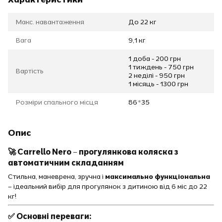
Макс. навантаження
До 22 кг
Вага
9,1 кг
1 доба - 200 грн
1 тиждень - 750 грн
Вартість
2 неділі - 950 грн
1 місяць - 1300 грн
Розміри спального місця
86*35
Опис
🚀 Carrello Nero – прогулянкова коляска з
автоматичним складанням
Стильна, маневрена, зручна і
максимально функціональна
– ідеальний вибір для прогулянок з дитиною від 6 міс до 22
кг!
✅ Основні переваги: