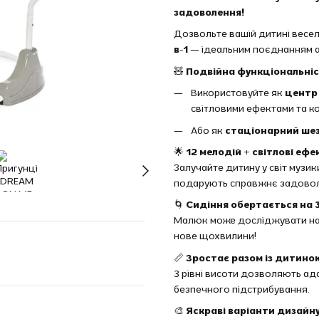
задоволення!
Дозвольте вашій дитині весел
в-1
— ідеальним поєднанням а
🧸
Подвійна функціональні
Використовуйте як
центр
світловими ефектами та к
Або як
стаціонарний ше
🌟
12 мелодій + світлові ефе
Залучайте дитину у світ музик
подарують справжнє задовол
🌀
Сидіння обертається на 
Малюк може досліджувати нав
нове щохвилини!
📏
Зростає разом із дитино
3 рівні висоти дозволяють ад
безпечного підстрибування.
🎨
Яскраві варіанти дизайн