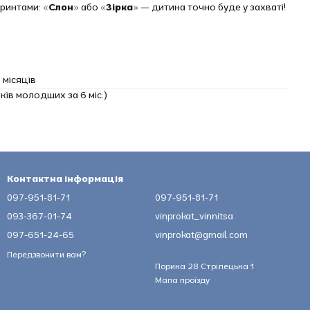
принтами:
«Слон»
або
«Зірка»
— дитина точно буде у захваті!
 місяців
ів молодших за 6 міс.)
Контактна інформація
097-951-81-71
097-951-81-71
093-367-01-74
vinprokat_vinnitsa
097-651-24-65
vinprokat@gmail.com
Передзвонити вам?
Порика 28 Стрілецька 1
Мапа проїзду