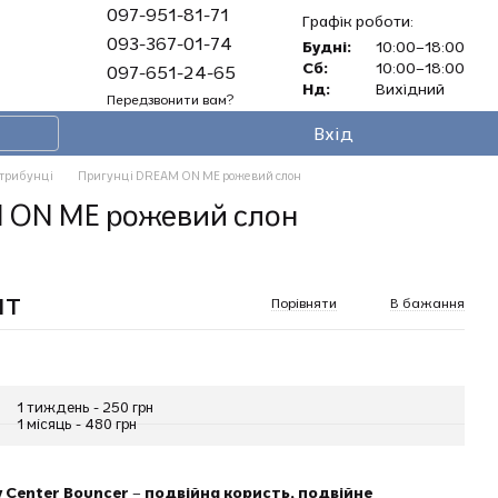
097-951-81-71
Графік роботи:
093-367-01-74
Будні:
10:00–18:00
Сб:
10:00–18:00
097-651-24-65
Нд:
Вихідний
Передзвонити вам?
Вхід
трибунці
Пригунці DREAM ON ME рожевий слон
 ON ME рожевий слон
ат
Порівняти
В бажання
1 тиждень - 250 грн
1 місяць - 480 грн
y Center Bouncer – подвійна користь, подвійне