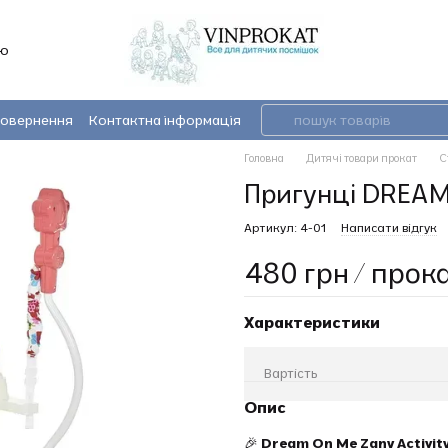
’ю
повернення
Контактна інформація
Головна
Дитячі товари прокат
С
Пригунці DREAM
Артикул: 4-01
Написати відгук
480 грн / прок
Характеристики
Вартість
Опис
🎉
Dream On Me Zany Activit