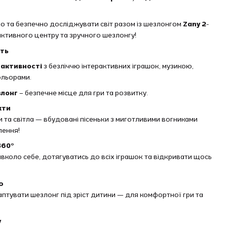
о та безпечно досліджувати світ разом із шезлонгом
Zany 2-
ктивного центру та зручного шезлонгу!
сть
 активності
з безліччю інтерактивних іграшок, музикою,
ольорами.
злонг
– безпечне місце для гри та розвитку.
кти
и та світла — вбудовані пісеньки з миготливими вогниками
ення!
360°
коло себе, дотягуватись до всіх іграшок та відкривати щось
ю
аптувати шезлонг під зріст дитини — для комфортної гри та
у