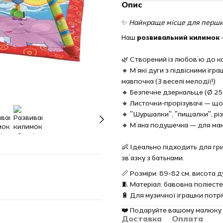
Опис
✨
Найкраще місце для перши
Наш
розвивальний килимок
⠀
🌿 Створений із любов’ю до к
🔸 М’які дуги з підвісними іг
мавпочка (3 веселі мелодії!)
🔸 Безпечне дзеркальце (Ø 25
🔸 Листочки-прорізувачі — що
🔸 "Шуршалки", "пищалки", різ
🔸 М’яка подушечка — для ма
⠀
👶 Ідеально підходить для гр
зв’язку з батьками.
📏 Розміри: 89×82 см, висота д
🧵 Матеріал: бавовна/поліест
🔋 Для музичної іграшки потрі
❤️ Подаруйте вашому малюку з
Доставка
Оплата