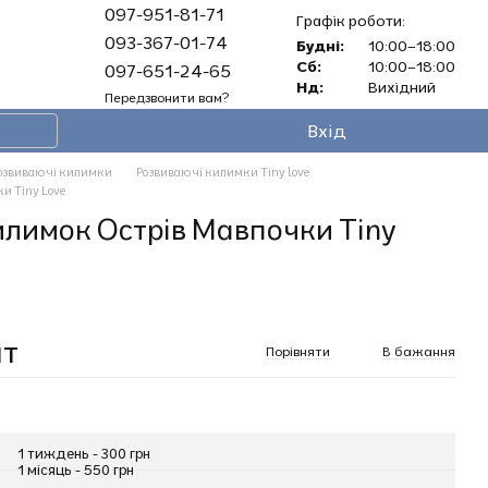
097-951-81-71
Графік роботи:
093-367-01-74
Будні:
10:00–18:00
Сб:
10:00–18:00
097-651-24-65
Нд:
Вихідний
Передзвонити вам?
Вхід
озвиваючі килимки
Розвиваючі килимки Tiny love
и Tiny Love
лимок Острів Мавпочки Tiny
ат
Порівняти
В бажання
1 тиждень - 300 грн
1 місяць - 550 грн