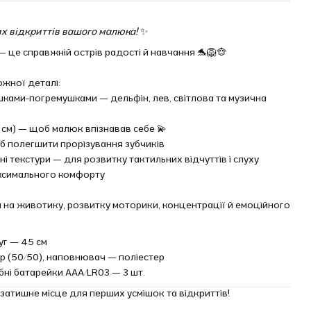
х відкриттів вашого малюка!
✨
— це справжній острів радості й навчання 🐬🦁🐵
ожної деталі:
рашками-погремушками — дельфін, лев, світлова та музична
 см) — щоб малюк впізнавав себе 💫
б полегшити прорізування зубчиків
ні текстури — для розвитку тактильних відчуттів і слуху
ксимального комфорту
и на животику, розвитку моторики, концентрації й емоційного
уг — 45 см
ер (50/50), наповнювач — поліестер
бні батарейки AAA/LR03 — 3 шт.
атишне місце для перших усмішок та відкриттів!