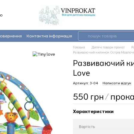
’ю
повернення
Контактна інформація
Головна
Дитячі товари прокат
Р
Развиваючий килимок Острів Мавпочк
Развиваючий ки
Love
Артикул: 3-04
Написати відгук
550 грн / прок
Характеристики
Вартість