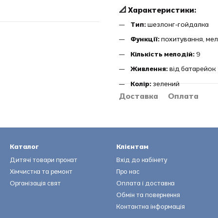
📐 Характеристики:
Тип:
шезлонг-гойдалка
Функції:
похитування, мело
Кількість мелодій:
9
Живлення:
від батарейок
Колір:
зелений
Доставка
Оплата
Каталог
Клієнтам
Дитячі товари прокат
Вхід до кабінету
Хімчистка та ремонт
Про нас
Організація свят
Оплата і доставка
Обмін та повернення
Контактна інформація