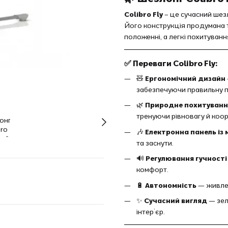
Colibro Fly
– це сучасний шез
Його конструкція продумана 
положенні, а легкі похитуван
✅ Переваги Colibro Fly:
🧸
Ергономічний дизайн
забезпечуючи правильну п
🌿
Природне похитуванн
тренуючи рівновагу й коо
🎶
Електронна панель із
та заснути.
🔊
Регулювання гучності 
комфорт.
🔋
Автономність
— живлен
✨
Сучасний вигляд
— зел
інтер’єр.