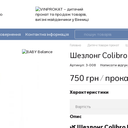
’ю
повернення
Контактна інформація
Головна
Дитячі товари прокат
Ш
Шезлонг Colibro
Артикул: 3-008
Написати відгук
750 грн / прок
Характеристики
Вартість
Опис
🌿 Шезлонг Colibro 