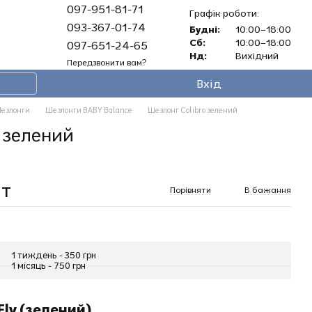
097-951-81-71
Графік роботи:
093-367-01-74
Будні:
10:00–18:00
Сб:
10:00–18:00
097-651-24-65
Нд:
Вихідний
Передзвонити вам?
Вхід
езлонги
Шезлонги BABY Balance
Шезлонг Colibro зелений
 зелений
ат
Порівняти
В бажання
1 тиждень - 350 грн
1 місяць - 750 грн
Fly (зелений)