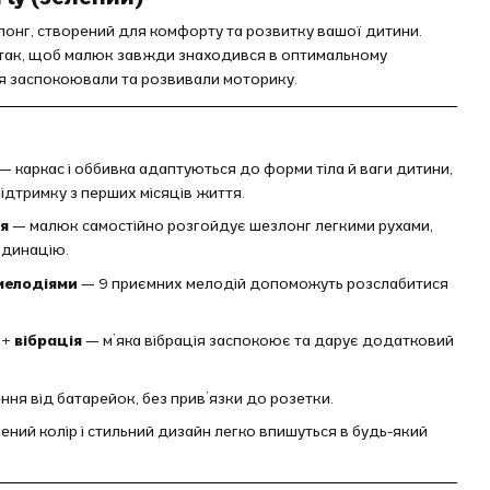
лонг, створений для комфорту та розвитку вашої дитини.
так, щоб малюк завжди знаходився в оптимальному
ня заспокоювали та розвивали моторику.
— каркас і оббивка адаптуються до форми тіла й ваги дитини,
ідтримку з перших місяців життя.
я
— малюк самостійно розгойдує шезлонг легкими рухами,
рдинацію.
 мелодіями
— 9 приємних мелодій допоможуть розслабитися
+ вібрація
— м’яка вібрація заспокоює та дарує додатковий
ня від батарейок, без прив’язки до розетки.
ений колір і стильний дизайн легко впишуться в будь-який