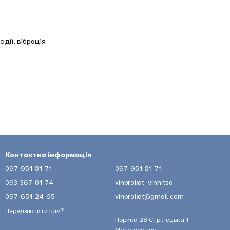
дії, вібрація
Контактна інформація
097-951-81-71
097-951-81-71
093-367-01-74
vinprokat_vinnitsa
097-651-24-65
vinprokat@gmail.com
Передзвонити вам?
Порика 28 Стрілецька 1
Мапа проїзду