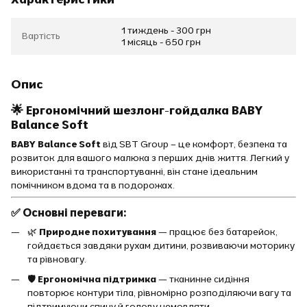
1 тиждень - 300 грн
Вартість
1 місяць - 650 грн
Опис
🌟 Ергономічний шезлонг-гойдалка BABY
Balance Soft
BABY Balance Soft
від SBT Group – це комфорт, безпека та
розвиток для вашого малюка з перших днів життя. Легкий у
використанні та транспортуванні, він стане ідеальним
помічником вдома та в подорожах.
✅ Основні переваги:
🌿
Природне похитування
— працює без батарейок,
гойдається завдяки рухам дитини, розвиваючи моторику
та рівновагу.
🛡️
Ергономічна підтримка
— тканинне сидіння
повторює контури тіла, рівномірно розподіляючи вагу та
підтримуючи спину й голову немовляти.