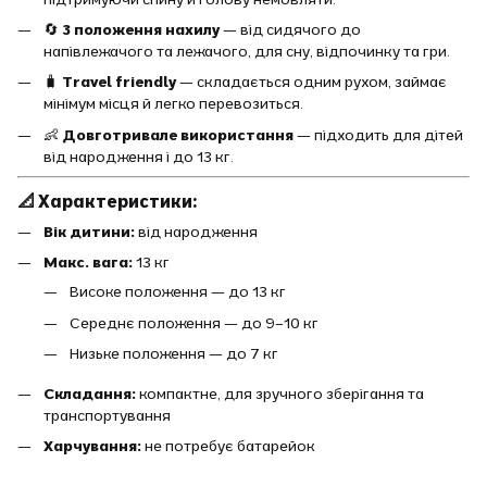
🔄
3 положення нахилу
— від сидячого до
напівлежачого та лежачого, для сну, відпочинку та гри.
🧳
Travel friendly
— складається одним рухом, займає
мінімум місця й легко перевозиться.
👶
Довготривале використання
— підходить для дітей
від народження і до 13 кг.
📐 Характеристики:
Вік дитини:
від народження
Макс. вага:
13 кг
Високе положення — до 13 кг
Середнє положення — до 9–10 кг
Низьке положення — до 7 кг
Складання:
компактне, для зручного зберігання та
транспортування
Харчування:
не потребує батарейок