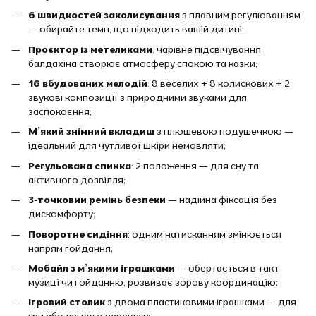
6 швидкостей заколисування
з плавним регулюванням
— обирайте темп, що підходить вашій дитині;
Проєктор із метеликами
: чарівне підсвічування
балдахіна створює атмосферу спокою та казки;
16 вбудованих мелодій
: 8 веселих + 8 колискових + 2
звукові композиції з природними звуками для
заспокоєння;
М’який знімний вкладиш
з плюшевою подушечкою —
ідеальний для чутливої шкіри немовляти;
Регульована спинка
: 2 положення — для сну та
активного дозвілля;
3-точковий ремінь безпеки
— надійна фіксація без
дискомфорту;
Поворотне сидіння
: одним натисканням змінюється
напрям гойдання;
Мобайл з м’якими іграшками
— обертається в такт
музиці чи гойданню, розвиває зорову координацію;
Ігровий столик
з двома пластиковими іграшками — для