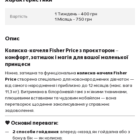
1 Тиждень - 400 грн
Вартість
1 Місяць - 750 грн
Опис
Колиска-качеля Fisher Price з проєктором –
комфорт, затишок і магія для вашої маленької
принцеси
Ніжна, затишна та функціональна
колиска-качеля Fisher
Price
створена спеціально для новонароджених дівчаток —
від самого народження і приблизно до 12 місяців (макс. вага
11,3 кг). Витримана в білоро́жевій гамі з м’якими тканинами,
плюшевими вставками та чудовим мобайлом — вона
перетворює щоденне заколисування у справжнє
задоволення.
💖 Основні переваги:
2 способи гойдання
: вперед–назад як гойдалка або з
боку в бік — як колиска;