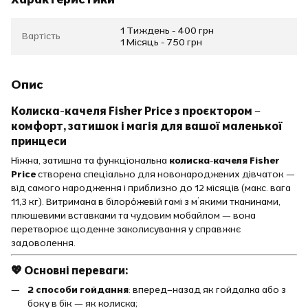
1 Тиждень - 400 грн
Вартість
1 Місяць - 750 грн
Опис
Колиска-качеля Fisher Price з проєктором –
комфорт, затишок і магія для вашої маленької
принцеси
Ніжна, затишна та функціональна
колиска-качеля Fisher
Price
створена спеціально для новонароджених дівчаток —
від самого народження і приблизно до 12 місяців (макс. вага
11,3 кг). Витримана в білоро́жевій гамі з м’якими тканинами,
плюшевими вставками та чудовим мобайлом — вона
перетворює щоденне заколисування у справжнє
задоволення.
💖 Основні переваги:
2 способи гойдання
: вперед–назад як гойдалка або з
боку в бік — як колиска;