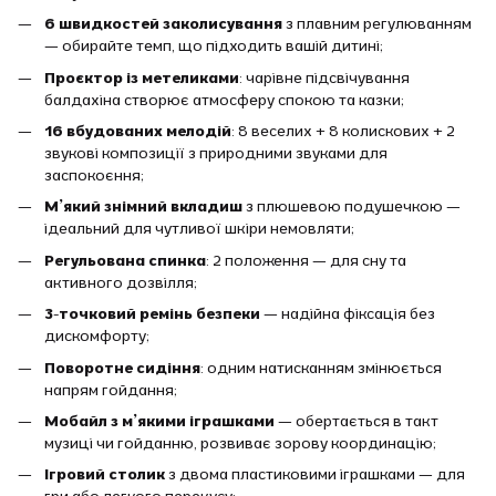
6 швидкостей заколисування
з плавним регулюванням
— обирайте темп, що підходить вашій дитині;
Проєктор із метеликами
: чарівне підсвічування
балдахіна створює атмосферу спокою та казки;
16 вбудованих мелодій
: 8 веселих + 8 колискових + 2
звукові композиції з природними звуками для
заспокоєння;
М’який знімний вкладиш
з плюшевою подушечкою —
ідеальний для чутливої шкіри немовляти;
Регульована спинка
: 2 положення — для сну та
активного дозвілля;
3-точковий ремінь безпеки
— надійна фіксація без
дискомфорту;
Поворотне сидіння
: одним натисканням змінюється
напрям гойдання;
Мобайл з м’якими іграшками
— обертається в такт
музиці чи гойданню, розвиває зорову координацію;
Ігровий столик
з двома пластиковими іграшками — для